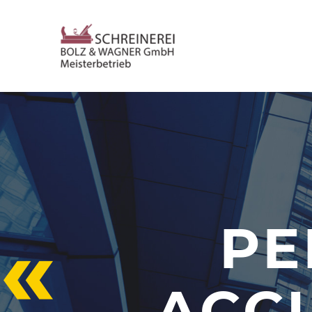
PE
ACC