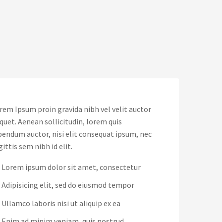
rem Ipsum proin gravida nibh vel velit auctor
iquet. Aenean sollicitudin, lorem quis
bendum auctor, nisi elit consequat ipsum, nec
gittis sem nibh id elit.
Lorem ipsum dolor sit amet, consectetur
Adipisicing elit, sed do eiusmod tempor
Ullamco laboris nisi ut aliquip ex ea
Enim ad minim veniam, quis nostrud