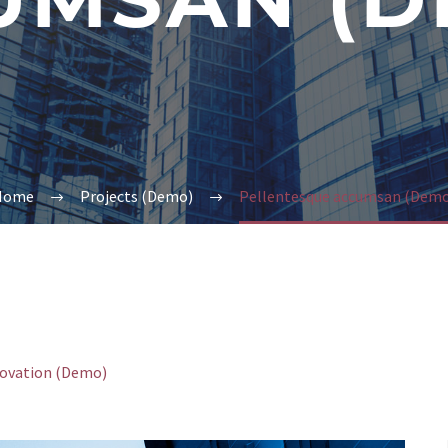
Home
Projects (Demo)
Pellentesque accumsan (Dem
ovation (Demo)