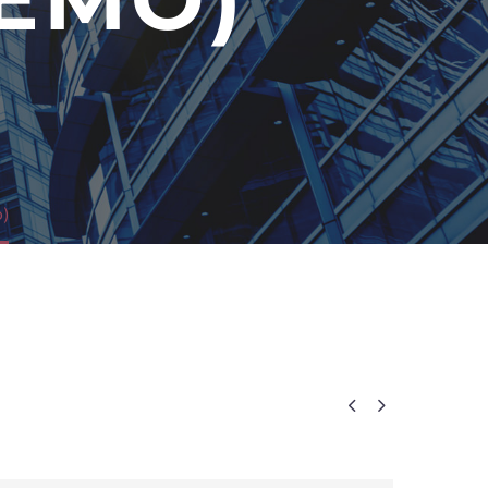
o)

