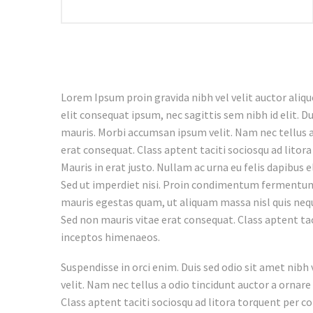
Lorem Ipsum proin gravida nibh vel velit auctor aliqu
elit consequat ipsum, nec sagittis sem nibh id elit. D
mauris. Morbi accumsan ipsum velit. Nam nec tellus a
erat consequat. Class aptent taciti sociosqu ad lito
Mauris in erat justo. Nullam ac urna eu felis dapibus
Sed ut imperdiet nisi. Proin condimentum fermentum
mauris egestas quam, ut aliquam massa nisl quis neque
Sed non mauris vitae erat consequat. Class aptent tac
inceptos himenaeos.
Suspendisse in orci enim. Duis sed odio sit amet nib
velit. Nam nec tellus a odio tincidunt auctor a ornare
Class aptent taciti sociosqu ad litora torquent per c