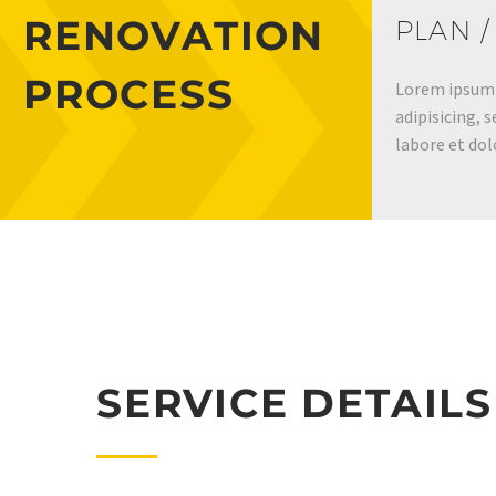
RENOVATION
PLAN /
PROCESS
Lorem ipsum 
adipisicing, 
labore et dol
SERVICE DETAILS