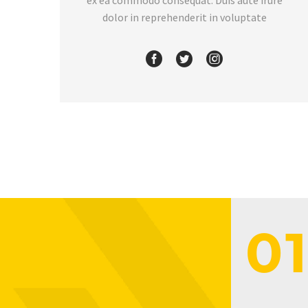
ex ea commodo consequat. Duis aute irure
dolor in reprehenderit in voluptate
01