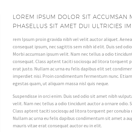
LOREM IPSUM DOLOR SIT ACCUMSAN M
PHASELLUS SIT AMET DUI ULTRICIES IM
rem Ipsum proin gravida nibh vel velit auctor aliquet. Aenean
consequat ipsum, nec sagittis sem nibh id elit. Duis sed odi
Morbi accumsan ipsum velit. Nam nec tellus a odio tincidunt
consequat. Class aptent taciti sociosqu ad litora torquent 
erat justo. Nullam ac urna eu felis dapibus elit set condime
imperdiet nisi. Proin condimentum fermentum nunc. Etiam 
egestas quam, ut aliquam massa nisl quis neque.
Suspendisse in orci enim. Duis sed odio sit amet nibh vulpu
velit. Nam nec tellus a odio tincidunt auctor a ornare odio. 
Class aptent taciti sociosqu ad litora torquent per conubia 
Nullam ac urna eu felis dapibus condimentum sit amet a augu
mauris vitae erat consequat auctor eu in elit.