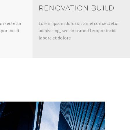
RENOVATION BUILD
on sectetur
Lorem ipsum dolor sit ametcon sectetur
por incidi
adipisicing, sed doiusmod tempor incidi
labore et dolore