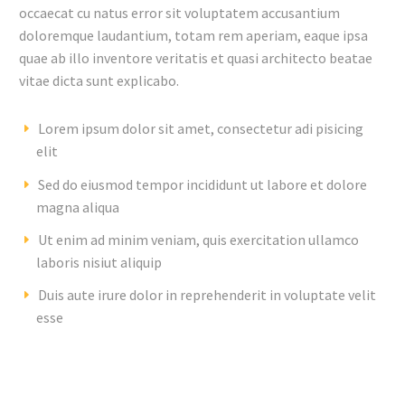
occaecat cu natus error sit voluptatem accusantium
doloremque laudantium, totam rem aperiam, eaque ipsa
quae ab illo inventore veritatis et quasi architecto beatae
vitae dicta sunt explicabo.
Lorem ipsum dolor sit amet, consectetur adi pisicing
elit
Sed do eiusmod tempor incididunt ut labore et dolore
magna aliqua
Ut enim ad minim veniam, quis exercitation ullamco
laboris nisiut aliquip
Duis aute irure dolor in reprehenderit in voluptate velit
esse