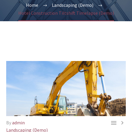
Home
Landscaping (Demo)
Hotel Construction Tiltshift Timelapse (Demo)


By
admin
Landscaping (Demo)