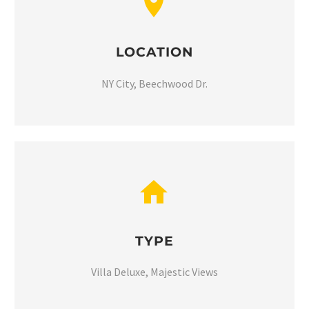


LOCATION
NY City, Beechwood Dr.


TYPE
Villa Deluxe, Majestic Views