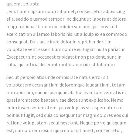
quaerat volupta
tem. Lorem ipsum dolor sit amet, consectetur adipisicing
elit, sed do eiusmod tempor incididunt ut labore et dolore
magna aliqua. Ut enim ad minim veniam, quis nostrud
exercitation ullamco laboris nisi ut aliquip ex ea commodo
consequat. Duis aute irure dolor in reprehenderit in
voluptate velit esse cillum dolore eu fugiat nulla pariatur.
Excepteur sint occaecat cupidatat non proident, sunt in
culpa qui officia deserunt mollit anim id est laborum.
Sed ut perspiciatis unde omnis iste natus error sit
voluptatem accusantium doloremque laudantium, totam
rem aperiam, eaque ipsa quae ab illo inventore veritatis et
quasi architecto beatae vitae dicta sunt explicabo. Nemo
enim ipsam voluptatem quia voluptas sit aspernatur aut
odit aut fugit, sed quia consequuntur magni dolores eos qui
ratione voluptatem sequi nesciunt. Neque porro quisquam
est, qui dolorem ipsum quia dolor sit amet, consectetur,