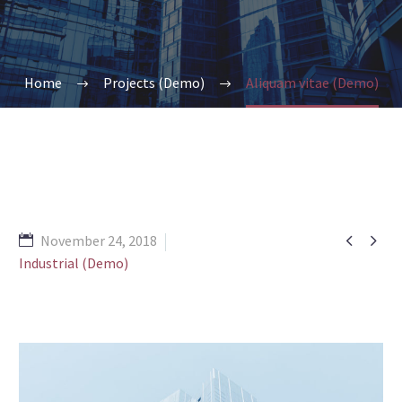
Home
Projects (Demo)
Aliquam vitae (Demo)


November 24, 2018
Industrial (Demo)