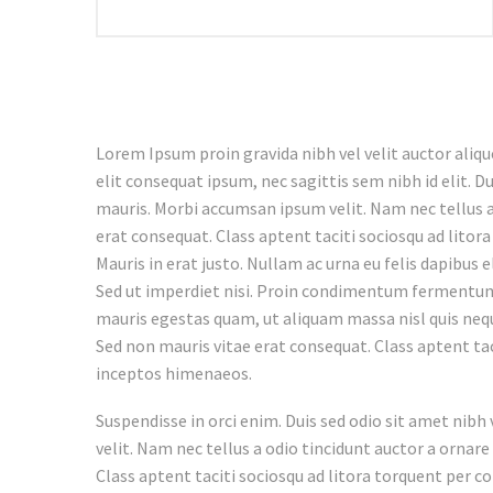
Lorem Ipsum proin gravida nibh vel velit auctor aliqu
elit consequat ipsum, nec sagittis sem nibh id elit. D
mauris. Morbi accumsan ipsum velit. Nam nec tellus a
erat consequat. Class aptent taciti sociosqu ad lito
Mauris in erat justo. Nullam ac urna eu felis dapibus
Sed ut imperdiet nisi. Proin condimentum fermentum
mauris egestas quam, ut aliquam massa nisl quis neque
Sed non mauris vitae erat consequat. Class aptent tac
inceptos himenaeos.
Suspendisse in orci enim. Duis sed odio sit amet nib
velit. Nam nec tellus a odio tincidunt auctor a ornare
Class aptent taciti sociosqu ad litora torquent per c