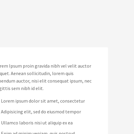
rem Ipsum proin gravida nibh vel velit auctor
iquet. Aenean sollicitudin, lorem quis
bendum auctor, nisi elit consequat ipsum, nec
gittis sem nibh id elit.
Lorem ipsum dolor sit amet, consectetur
Adipisicing elit, sed do eiusmod tempor
Ullamco laboris nisi ut aliquip ex ea
Enim ad minim veniam, quis nostrud